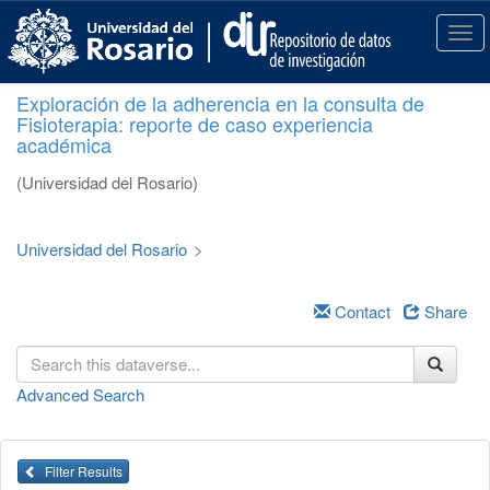
S
k
T
i
o
p
g
Exploración de la adherencia en la consulta de
t
g
Fisioterapia: reporte de caso experiencia
o
l
académica
m
e
a
n
(Universidad del Rosario)
i
a
n
v
c
i
Universidad del Rosario
>
o
g
n
a
t
Contact
Share
t
e
i
n
o
t
n
Advanced Search
Filter Results