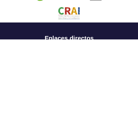
Enlaces directos
Aspirantes
Familia
Estudiantes
Profesores
Egresados
Portafolio de becas, descuentos y apoyo financiero
Casa UR
CRAI
Sedes
Revista Nova et Vetera
Directorio institucional