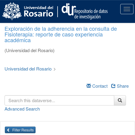
S
k
T
i
o
p
g
Exploración de la adherencia en la consulta de
t
g
Fisioterapia: reporte de caso experiencia
o
l
académica
m
e
a
n
(Universidad del Rosario)
i
a
n
v
c
i
Universidad del Rosario
>
o
g
n
a
t
Contact
Share
t
e
i
n
o
t
n
Advanced Search
Filter Results