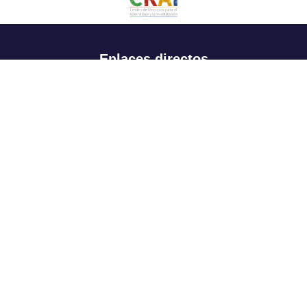
Enlaces directos
Aspirantes
Familia
Estudiantes
Profesores
Egresados
Portafolio de becas, descuentos y apoyo financiero
Casa UR
CRAI
Sedes
Revista Nova et Vetera
Directorio institucional
Manual de marca