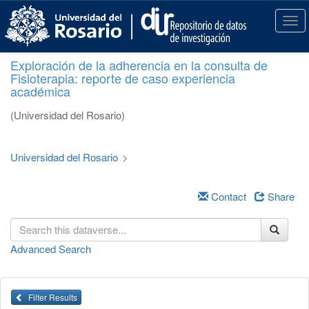
S
k
T
i
o
p
g
Exploración de la adherencia en la consulta de
t
g
Fisioterapia: reporte de caso experiencia
o
l
académica
m
e
a
n
(Universidad del Rosario)
i
a
n
v
c
i
Universidad del Rosario
>
o
g
n
a
t
Contact
Share
t
e
i
n
o
t
n
Advanced Search
Filter Results