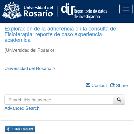
S
k
T
i
o
p
g
Exploración de la adherencia en la consulta de
t
g
Fisioterapia: reporte de caso experiencia
o
l
académica
m
e
a
n
(Universidad del Rosario)
i
a
n
v
c
i
Universidad del Rosario
>
o
g
n
a
t
Contact
Share
t
e
i
n
o
t
n
Advanced Search
Filter Results