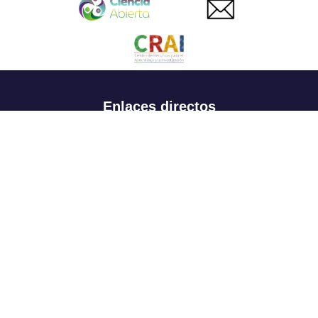
Enlaces directos
Aspirantes
Familia
Estudiantes
Profesores
Egresados
Portafolio de becas, descuentos y apoyo financiero
Casa UR
CRAI
Sedes
Revista Nova et Vetera