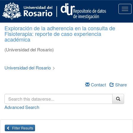
S
k
T
i
o
p
g
Exploración de la adherencia en la consulta de
t
g
Fisioterapia: reporte de caso experiencia
o
l
académica
m
e
a
n
(Universidad del Rosario)
i
a
n
v
c
i
Universidad del Rosario
>
o
g
n
a
t
Contact
Share
t
e
i
n
o
t
n
Advanced Search
Filter Results