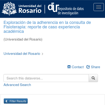
S
k
T
i
o
p
g
Exploración de la adherencia en la consulta de
t
g
Fisioterapia: reporte de caso experiencia
o
l
académica
m
e
a
n
(Universidad del Rosario)
i
a
n
v
c
i
Universidad del Rosario
>
o
g
n
a
t
Contact
Share
t
e
i
n
o
t
n
Advanced Search
Filter Results