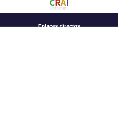
Enlaces directos
Aspirantes
Familia
Estudiantes
Profesores
Egresados
Portafolio de becas, descuentos y apoyo financiero
Casa UR
CRAI
Sedes
Revista Nova et Vetera
Directorio institucional
Manual de marca