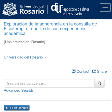
S
k
T
i
o
p
g
Exploración de la adherencia en la consulta de
t
g
Fisioterapia: reporte de caso experiencia
o
l
académica
m
e
a
n
(Universidad del Rosario)
i
a
n
v
c
i
Universidad del Rosario
>
o
g
n
a
t
Contact
Share
t
e
i
n
o
t
n
Advanced Search
Filter Results