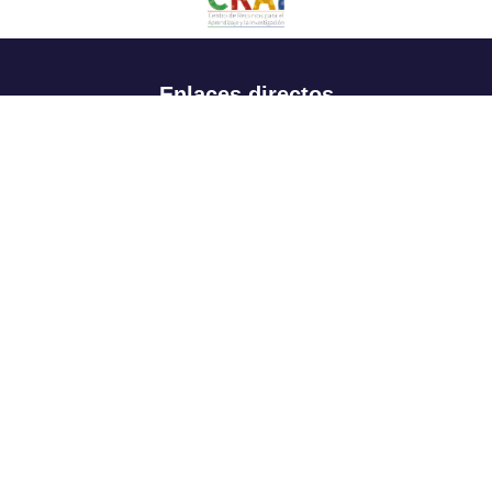
Enlaces directos
Aspirantes
Familia
Estudiantes
Profesores
Egresados
Portafolio de becas, descuentos y apoyo financiero
Casa UR
CRAI
Sedes
Revista Nova et Vetera
Directorio institucional
Manual de marca