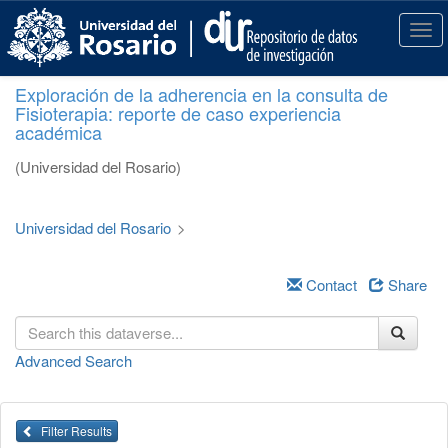
S
k
T
i
o
p
g
Exploración de la adherencia en la consulta de
t
g
Fisioterapia: reporte de caso experiencia
o
l
académica
m
e
a
n
(Universidad del Rosario)
i
a
n
v
c
i
Universidad del Rosario
>
o
g
n
a
t
Contact
Share
t
e
i
n
o
t
n
Advanced Search
Filter Results