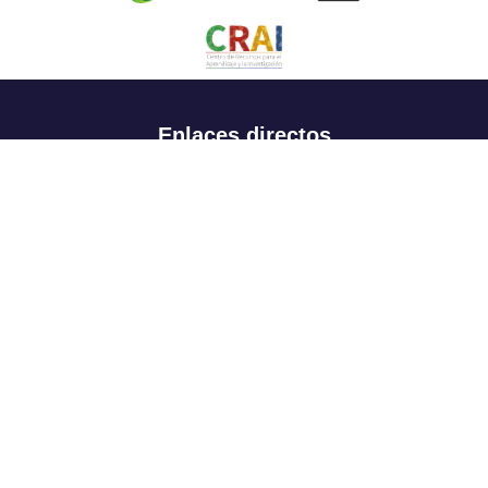
Enlaces directos
Aspirantes
Familia
Estudiantes
Profesores
Egresados
Portafolio de becas, descuentos y apoyo financiero
Casa UR
CRAI
Sedes
Revista Nova et Vetera
Directorio institucional