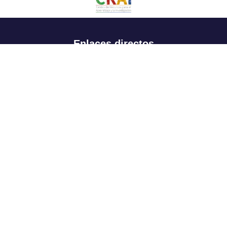
Enlaces directos
Aspirantes
Familia
Estudiantes
Profesores
Egresados
Portafolio de becas, descuentos y apoyo financiero
Casa UR
CRAI
Sedes
Revista Nova et Vetera
Directorio institucional
Manual de marca