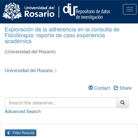
S
k
T
i
o
p
g
Exploración de la adherencia en la consulta de
t
g
Fisioterapia: reporte de caso experiencia
o
l
académica
m
e
a
n
(Universidad del Rosario)
i
a
n
v
c
i
Universidad del Rosario
>
o
g
n
a
t
Contact
Share
t
e
i
n
o
t
n
Advanced Search
Filter Results