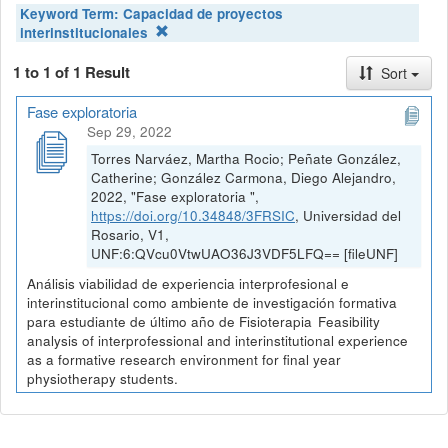
Keyword Term:
Capacidad de proyectos
interinstitucionales
1 to 1 of 1 Result
Sort
Fase exploratoria
Sep 29, 2022
Torres Narváez, Martha Rocio; Peñate González,
Catherine; González Carmona, Diego Alejandro,
2022, "Fase exploratoria ",
https://doi.org/10.34848/3FRSIC
, Universidad del
Rosario, V1,
UNF:6:QVcu0VtwUAO36J3VDF5LFQ== [fileUNF]
Análisis viabilidad de experiencia interprofesional e
interinstitucional como ambiente de investigación formativa
para estudiante de último año de Fisioterapia Feasibility
analysis of interprofessional and interinstitutional experience
as a formative research environment for final year
physiotherapy students.