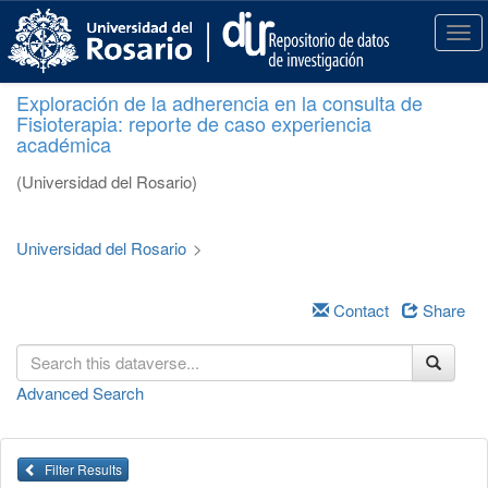
S
k
T
i
o
p
g
Exploración de la adherencia en la consulta de
t
g
Fisioterapia: reporte de caso experiencia
o
l
académica
m
e
a
n
(Universidad del Rosario)
i
a
n
v
c
i
Universidad del Rosario
>
o
g
n
a
t
Contact
Share
t
e
i
n
o
t
n
Advanced Search
Filter Results