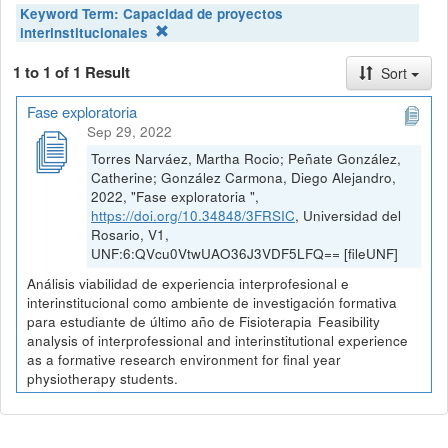
Keyword Term:
Capacidad de proyectos
interinstitucionales
1 to 1 of 1 Result
Sort
Fase exploratoria
Sep 29, 2022
Torres Narváez, Martha Rocio; Peñate González,
Catherine; González Carmona, Diego Alejandro,
2022, "Fase exploratoria ",
https://doi.org/10.34848/3FRSIC
, Universidad del
Rosario, V1,
UNF:6:QVcu0VtwUAO36J3VDF5LFQ== [fileUNF]
Análisis viabilidad de experiencia interprofesional e
interinstitucional como ambiente de investigación formativa
para estudiante de último año de Fisioterapia Feasibility
analysis of interprofessional and interinstitutional experience
as a formative research environment for final year
physiotherapy students.