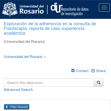
S
k
T
i
o
p
g
Exploración de la adherencia en la consulta de
t
g
Fisioterapia: reporte de caso experiencia
o
l
académica
m
e
a
n
(Universidad del Rosario)
i
a
n
v
c
i
Universidad del Rosario
>
o
g
n
a
t
Contact
Share
t
e
i
n
o
t
n
Advanced Search
Filter Results