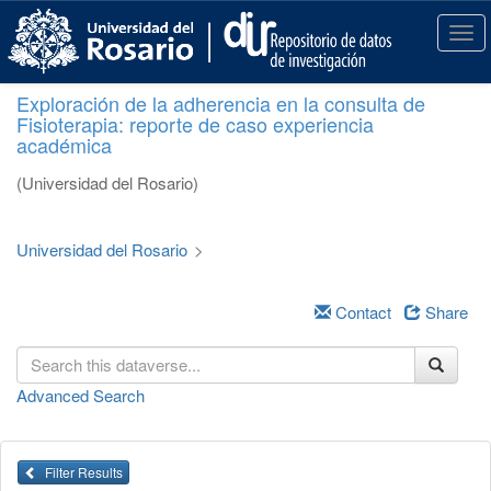
S
k
T
i
o
p
g
Exploración de la adherencia en la consulta de
t
g
Fisioterapia: reporte de caso experiencia
o
l
académica
m
e
a
n
(Universidad del Rosario)
i
a
n
v
c
i
Universidad del Rosario
>
o
g
n
a
t
Contact
Share
t
e
i
n
o
t
n
Advanced Search
Filter Results