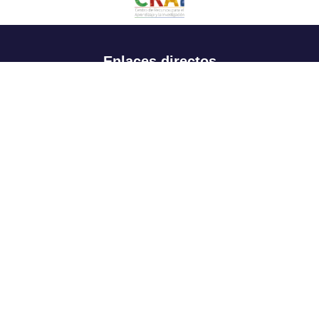
Enlaces directos
Aspirantes
Familia
Estudiantes
Profesores
Egresados
Portafolio de becas, descuentos y apoyo financiero
Casa UR
CRAI
Sedes
Revista Nova et Vetera
Directorio institucional
Manual de marca