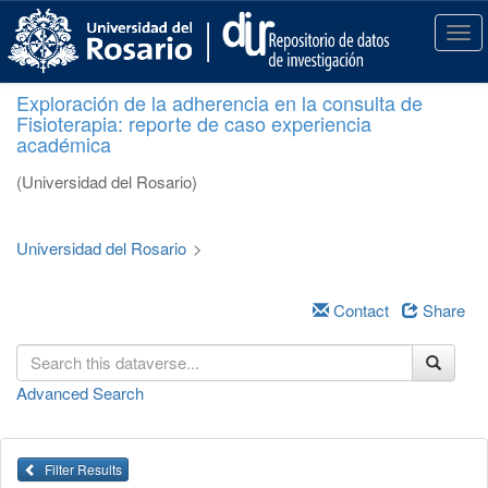
S
k
T
i
o
p
g
Exploración de la adherencia en la consulta de
t
g
Fisioterapia: reporte de caso experiencia
o
l
académica
m
e
a
n
(Universidad del Rosario)
i
a
n
v
c
i
Universidad del Rosario
>
o
g
n
a
t
Contact
Share
t
e
i
n
o
t
n
Advanced Search
Filter Results