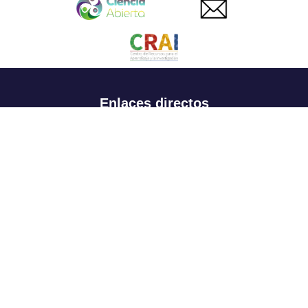
Enlaces directos
Aspirantes
Familia
Estudiantes
Profesores
Egresados
Portafolio de becas, descuentos y apoyo financiero
Casa UR
CRAI
Sedes
Revista Nova et Vetera