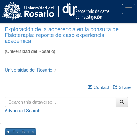
S
k
T
i
o
p
g
Exploración de la adherencia en la consulta de
t
g
Fisioterapia: reporte de caso experiencia
o
l
académica
m
e
a
n
(Universidad del Rosario)
i
a
n
v
c
i
Universidad del Rosario
>
o
g
n
a
t
Contact
Share
t
e
i
n
o
t
n
Advanced Search
Filter Results