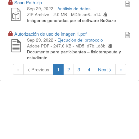
Scan Path.zip
Sep 29, 2022 -
Análisis de datos
ZIP Archive - 2.0 MB -
MD5: ae6...c14
Imágenes generadas por el software BeGaze
Autorización de uso de imagen 1.pdf
Sep 29, 2022 -
Ejecución del protocolo
Adobe PDF - 247.6 KB -
MD5: d7b...d8b
Documento para participantes – fisioterapeuta y
estudiante
(
«
< Previous
1
2
3
4
Next >
»
C
u
r
r
e
n
t
)