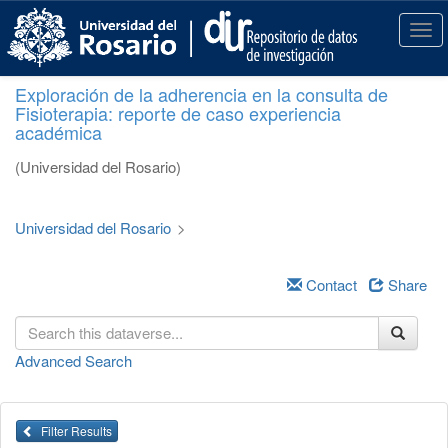
S
k
T
i
o
p
g
Exploración de la adherencia en la consulta de
t
g
Fisioterapia: reporte de caso experiencia
o
l
académica
m
e
a
n
(Universidad del Rosario)
i
a
n
v
c
i
Universidad del Rosario
>
o
g
n
a
t
Contact
Share
t
e
i
n
o
t
n
Advanced Search
Filter Results