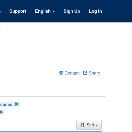
e
Support
English
Sign Up
Log In
a
Contact
Share
teórico
Sort