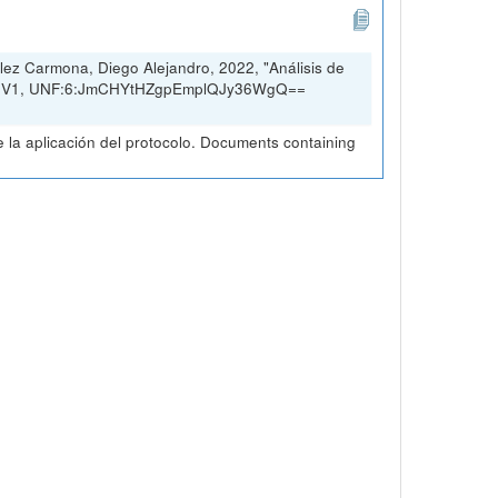
ez Carmona, Diego Alejandro, 2022, "Análisis de
rio, V1, UNF:6:JmCHYtHZgpEmplQJy36WgQ==
la aplicación del protocolo. Documents containing