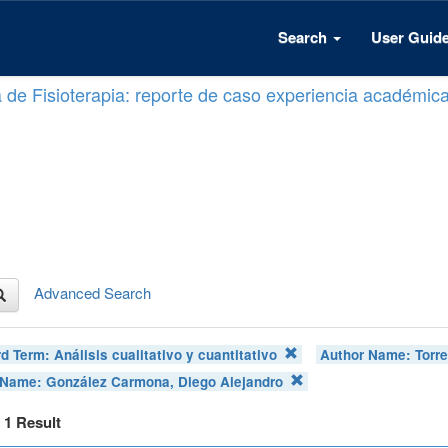
Search
User Guid
a de Fisioterapia: reporte de caso experiencia académic
Advanced Search
d Term:
Análisis cualitativo y cuantitativo
Author Name:
Torr
 Name:
González Carmona, Diego Alejandro
f 1 Result