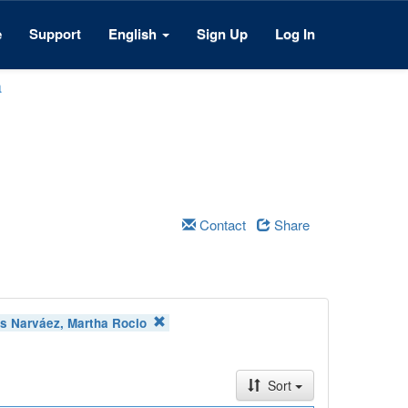
e
Support
English
Sign Up
Log In
a
Contact
Share
es Narváez, Martha Rocio
Sort