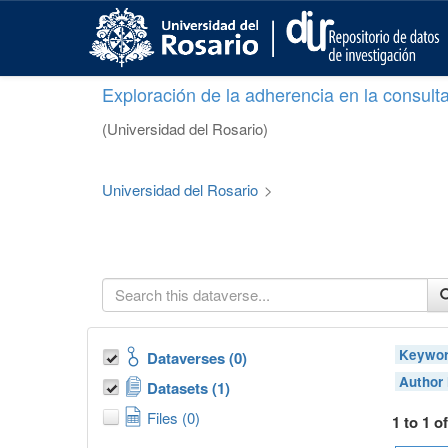
S
k
i
p
Exploración de la adherencia en la consult
t
o
(Universidad del Rosario)
m
a
i
Universidad del Rosario
>
n
c
o
n
t
e
n
t
Keywor
Dataverses (0)
Author
Datasets (1)
Files (0)
1 to 1 o