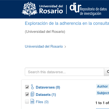
S
k
i
p
Exploración de la adherencia en la consult
t
o
(Universidad del Rosario)
m
a
i
Universidad del Rosario
>
n
c
o
n
t
e
n
t
Author
Dataverses (0)
Subjec
Datasets (1)
Files (0)
1 to 1 o