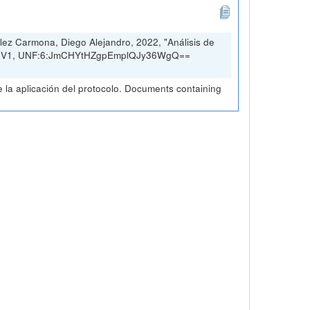
ez Carmona, Diego Alejandro, 2022, "Análisis de
rio, V1, UNF:6:JmCHYtHZgpEmplQJy36WgQ==
la aplicación del protocolo. Documents containing