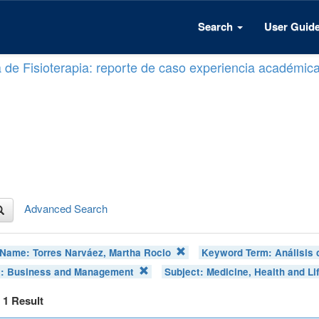
Search
User Guid
a de Fisioterapia: reporte de caso experiencia académic
Advanced Search
 Name:
Torres Narváez, Martha Rocio
Keyword Term:
Análisis 
t:
Business and Management
Subject:
Medicine, Health and Li
f 1 Result