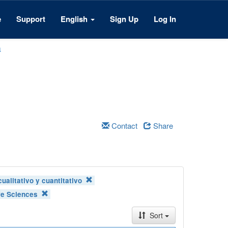
e
Support
English
Sign Up
Log In
a
Contact
Share
cualitativo y cuantitativo
fe Sciences
Sort