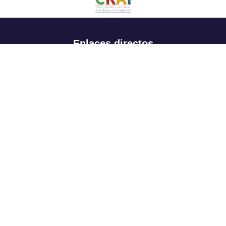
Enlaces directos
Aspirantes
Familia
Estudiantes
Profesores
Egresados
Portafolio de becas, descuentos y apoyo financiero
Casa UR
CRAI
Sedes
Revista Nova et Vetera
Directorio institucional
Manual de marca