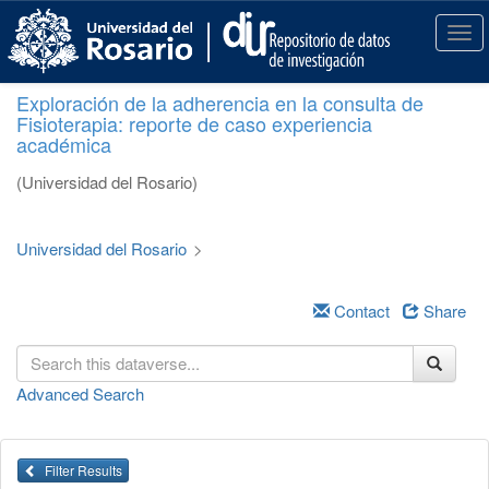
S
k
T
i
o
p
g
Exploración de la adherencia en la consulta de
t
g
Fisioterapia: reporte de caso experiencia
o
l
académica
m
e
a
n
(Universidad del Rosario)
i
a
n
v
c
i
Universidad del Rosario
>
o
g
n
a
t
Contact
Share
t
e
i
n
o
t
n
Advanced Search
Filter Results