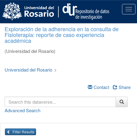
S
k
T
i
o
p
g
Exploración de la adherencia en la consulta de
t
g
Fisioterapia: reporte de caso experiencia
o
l
académica
m
e
a
n
(Universidad del Rosario)
i
a
n
v
c
i
Universidad del Rosario
>
o
g
n
a
t
Contact
Share
t
e
i
n
o
t
n
Advanced Search
Filter Results