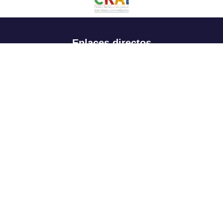
Enlaces directos
Aspirantes
Familia
Estudiantes
Profesores
Egresados
Portafolio de becas, descuentos y apoyo financiero
Casa UR
CRAI
Sedes
Revista Nova et Vetera
Directorio institucional
Manual de marca