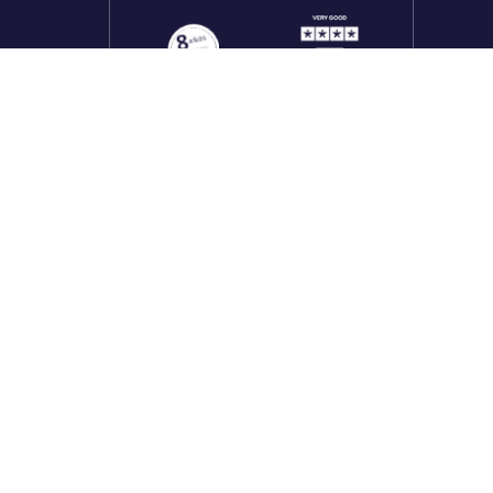
onales
utos
Redes sociales
rado
f
X
in
tk
yt
li
rado
inuada