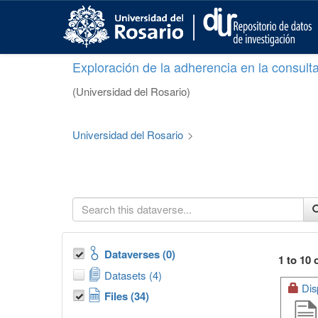
S
k
i
p
Exploración de la adherencia en la consult
t
o
(Universidad del Rosario)
m
a
i
Universidad del Rosario
>
n
c
o
n
t
e
n
t
Dataverses (0)
1 to 10 
Datasets (4)
Dis
Files (34)