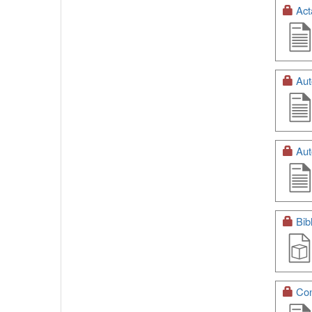
Act
Aut
Aut
Bib
Con