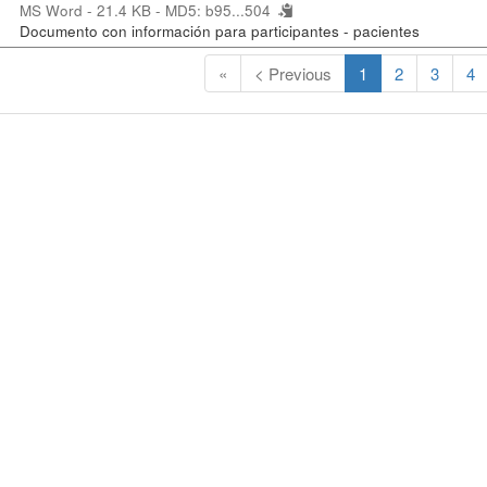
MS Word - 21.4 KB -
MD5: b95...504
Documento con información para participantes - pacientes
(
«
< Previous
1
2
3
4
C
u
r
r
e
n
t
)