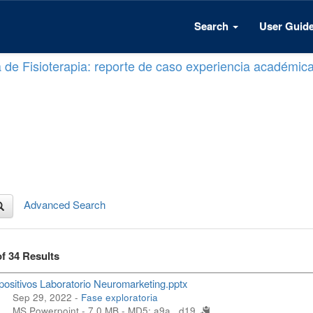
Search
User Guid
a de Fisioterapia: reporte de caso experiencia académic
Advanced Search
of 34 Results
positivos Laboratorio Neuromarketing.pptx
Sep 29, 2022 -
Fase exploratoria
MS Powerpoint - 7.0 MB -
MD5: a9a...d19