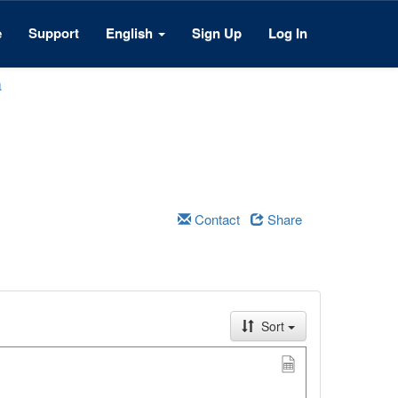
e
Support
English
Sign Up
Log In
a
Contact
Share
Sort