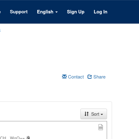
e
Support
English
Sign Up
Log In
a
Contact
Share
Sort
mCH...WgQ==