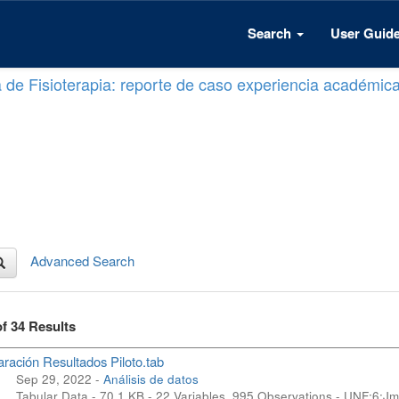
Search
User Guid
a de Fisioterapia: reporte de caso experiencia académic
Advanced Search
of 34 Results
ación Resultados Piloto.tab
Sep 29, 2022 -
Análisis de datos
Tabular Data - 70.1 KB
- 22 Variables, 995 Observations -
UNF:6:J