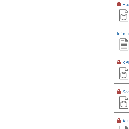
Hea
Inform
KPI
Sca
Aut