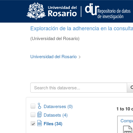
S
k
i
p
Exploración de la adherencia en la consult
t
o
(Universidad del Rosario)
m
a
i
Universidad del Rosario
>
n
c
o
n
t
e
n
t
Dataverses (0)
1 to 10 
Datasets (4)
Compar
Files (34)