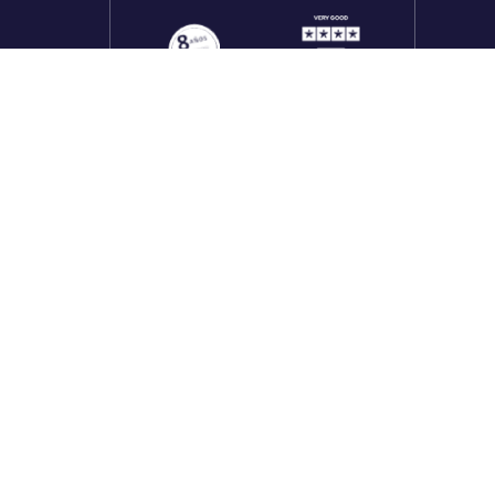
onales
utos
Redes sociales
rado
f
X
in
tk
yt
li
rado
inuada