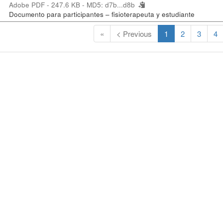
Adobe PDF - 247.6 KB -
MD5: d7b...d8b
Documento para participantes – fisioterapeuta y estudiante
(
«
< Previous
1
2
3
4
C
u
r
r
e
n
t
)