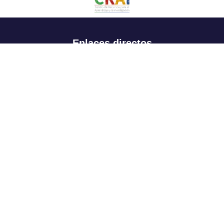
Enlaces directos
Aspirantes
Familia
Estudiantes
Profesores
Egresados
Portafolio de becas, descuentos y apoyo financiero
Casa UR
CRAI
Sedes
Revista Nova et Vetera
Directorio institucional
Manual de marca