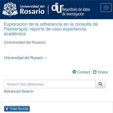
S
k
T
i
o
p
g
Exploración de la adherencia en la consulta de
t
g
Fisioterapia: reporte de caso experiencia
o
l
académica
m
e
a
n
(Universidad del Rosario)
i
a
n
v
c
i
Universidad del Rosario
>
o
g
n
a
t
Contact
Share
t
e
i
n
o
t
n
Advanced Search
Filter Results