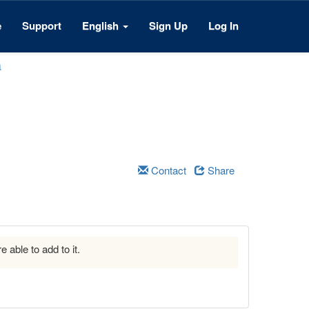
e
Support
English
Sign Up
Log In
a
Contact
Share
e able to add to it.