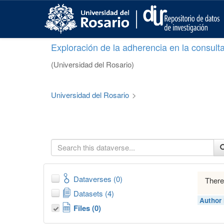
S
k
i
p
Exploración de la adherencia en la consult
t
o
(Universidad del Rosario)
m
a
i
Universidad del Rosario
>
n
c
o
n
t
e
n
t
Dataverses (0)
There
Datasets (4)
Author
Files (0)