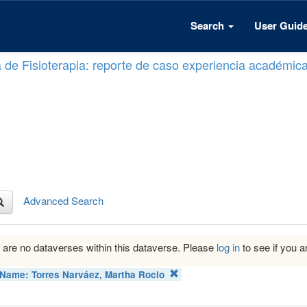
Search
User Guid
a de Fisioterapia: reporte de caso experiencia académic
Advanced Search
 are no dataverses within this dataverse. Please
log in
to see if you ar
 Name:
Torres Narváez, Martha Rocio