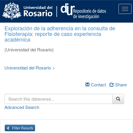
S
k
T
i
o
p
g
Exploración de la adherencia en la consulta de
t
g
Fisioterapia: reporte de caso experiencia
o
l
académica
m
e
a
n
(Universidad del Rosario)
i
a
n
v
c
i
Universidad del Rosario
>
o
g
n
a
t
Contact
Share
t
e
i
n
o
t
n
Advanced Search
Filter Results