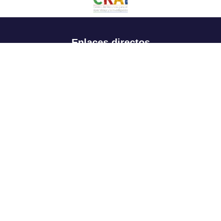
Enlaces directos
Aspirantes
Familia
Estudiantes
Profesores
Egresados
Portafolio de becas, descuentos y apoyo financiero
Casa UR
CRAI
Sedes
Revista Nova et Vetera
Directorio institucional
Manual de marca