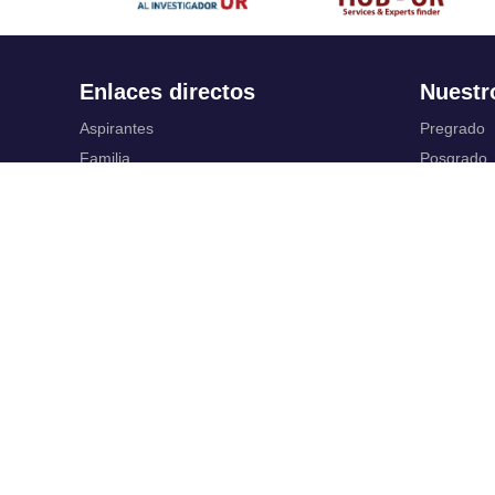
Enlaces directos
Nuestr
Aspirantes
Pregrado
Familia
Posgrado
Estudiantes
Educación
Profesores
Idiomas
Egresados
Summer S
Portafolio de becas, descuentos y apoyo
Servic
financiero
Casa UR
Gestión de
CRAI
Correo ele
Sedes
SIAR
Revista Nova et Vetera
Campus Vi
Directorio institucional
Registro y
Manual de marca
Servicios V