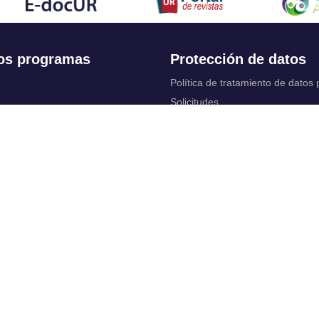
os programas
Protección de datos
Política de tratamiento de datos
Solicitudes
 Continua
Aviso de privacidad
Documentos instituci
chool
y legales
ios académicos
Bienestar Universitario: Política y
programas
 cuentas
Constituciones, reformas y estat
ctrónico
complementarios
Derechos pecuniarios
rtual
Otros reglamentos
 Control
Reglamento académico de Posg
irtuales
Reglamento académico de Preg