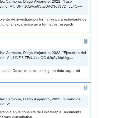
lez Carmona, Diego Alejandro, 2022, "Fase
 Rosario, V1, UNF:6:QVcu0VtwUAO36J3VDF5LFQ==
ambiente de investigación formativa para estudiante de
stitutional experience as a formative research
ez Carmona, Diego Alejandro, 2022, "Ejecución del
sario, V1, UNF:6:ZFxU44+lQOxMqSylkIqUtg==
otocolo. Documents containing the data captured
lez Carmona, Diego Alejandro, 2022, "Diseño del
rio, V1
erencia en la consulta de Fisioterapia Documents
therapy consultation