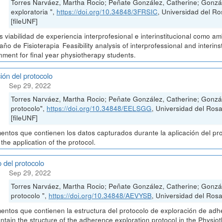
Torres Narváez, Martha Rocio; Peñate González, Catherine; Gonzá
exploratoria ",
https://doi.org/10.34848/3FRSIC
, Universidad del
[fileUNF]
is viabilidad de experiencia interprofesional e interinstitucional como 
 año de Fisioterapia Feasibility analysis of interprofessional and interin
nment for final year physiotherapy students.
ión del protocolo
Sep 29, 2022
Torres Narváez, Martha Rocio; Peñate González, Catherine; Gonzál
protocolo",
https://doi.org/10.34848/EELSGG
, Universidad del Ro
[fileUNF]
ntos que contienen los datos capturados durante la aplicación del pr
 the application of the protocol.
 del protocolo
Sep 29, 2022
Torres Narváez, Martha Rocio; Peñate González, Catherine; Gonzá
protocolo ",
https://doi.org/10.34848/AEVYSB
, Universidad del Rosa
ntos que contienen la estructura del protocolo de exploración de adh
ontain the structure of the adherence exploration protocol in the Physio