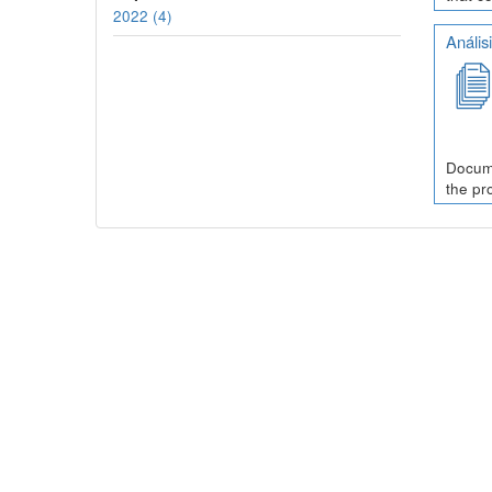
2022 (4)
Anális
Docume
the pr