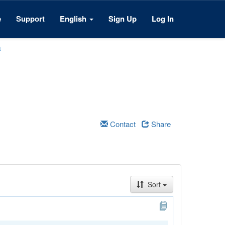
e
Support
English
Sign Up
Log In
a
Contact
Share
Sort