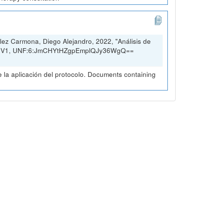
ez Carmona, Diego Alejandro, 2022, "Análisis de
rio, V1, UNF:6:JmCHYtHZgpEmplQJy36WgQ==
la aplicación del protocolo. Documents containing