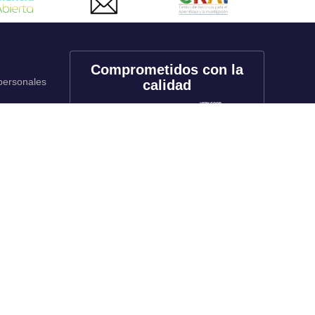
Comprometidos con la
 personales
calidad
onales
utos
Redes sociales
rado
f
X
in
tk
yt
li
rado