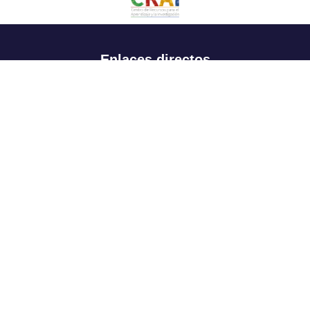
Enlaces directos
Aspirantes
Familia
Estudiantes
Profesores
Egresados
Portafolio de becas, descuentos y apoyo financiero
Casa UR
CRAI
Sedes
Revista Nova et Vetera
Directorio institucional
Manual de marca