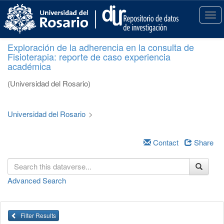
S
k
T
i
o
p
g
Exploración de la adherencia en la consulta de
t
g
Fisioterapia: reporte de caso experiencia
o
l
académica
m
e
a
n
(Universidad del Rosario)
i
a
n
v
c
i
Universidad del Rosario
>
o
g
n
a
t
Contact
Share
t
e
i
n
o
t
n
Advanced Search
Filter Results