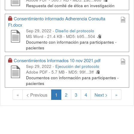
Respuesta del comité de ética en investigación
Consentimiento informado Adherencia Consulta
Ft.docx
Sep 29, 2022 -
Diseño del protocolo
MS Word - 21.4 KB -
MD5: b95...504
Documento con información para participantes -
pacientes
Consentimientos Informados 10 nov 2021.pdf
Sep 29, 2022 -
Ejecución del protocolo
Adobe PDF - 5.7 MB -
MD5: 99f...3ff
Documentos con información para participantes -
pacientes
(
«
< Previous
1
2
3
4
Next >
»
C
u
r
r
e
n