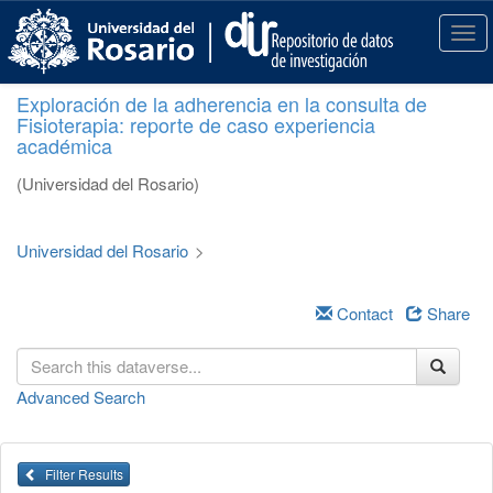
S
k
T
i
o
p
g
Exploración de la adherencia en la consulta de
t
g
Fisioterapia: reporte de caso experiencia
o
l
académica
m
e
a
n
(Universidad del Rosario)
i
a
n
v
c
i
Universidad del Rosario
>
o
g
n
a
t
Contact
Share
t
e
i
n
o
t
n
Advanced Search
Filter Results