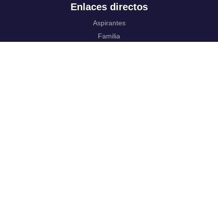
Enlaces directos
Aspirantes
Familia
Estudiantes
Profesores
Egresados
Portafolio de becas, descuentos y apoyo financiero
Casa UR
CRAI
Sedes
Revista Nova et Vetera
Directorio institucional
Manual de marca
Trabaja con
nosotros.