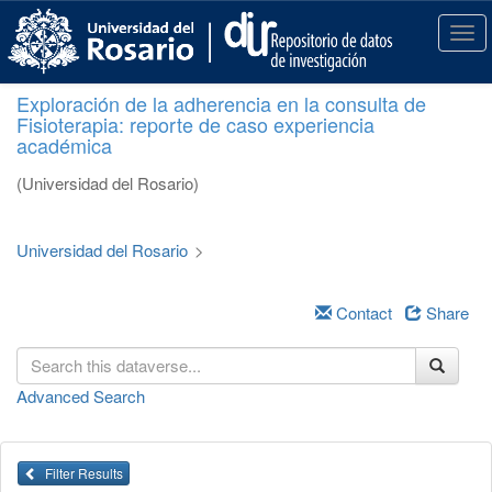
S
k
T
i
o
p
g
Exploración de la adherencia en la consulta de
t
g
Fisioterapia: reporte de caso experiencia
o
l
académica
m
e
a
n
(Universidad del Rosario)
i
a
n
v
c
i
Universidad del Rosario
>
o
g
n
a
t
Contact
Share
t
e
i
n
o
t
n
Advanced Search
Filter Results