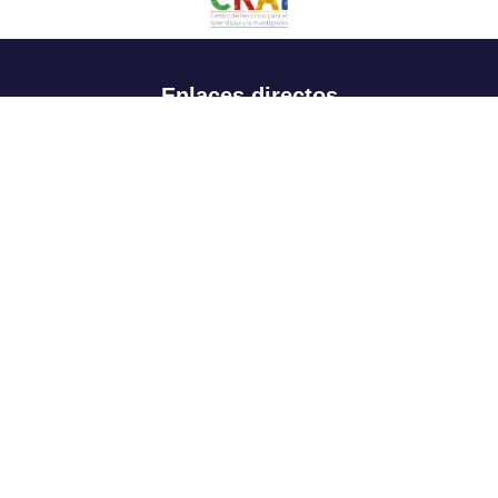
Enlaces directos
Aspirantes
Familia
Estudiantes
Profesores
Egresados
Portafolio de becas, descuentos y apoyo financiero
Casa UR
CRAI
Sedes
Revista Nova et Vetera
Directorio institucional
Manual de marca