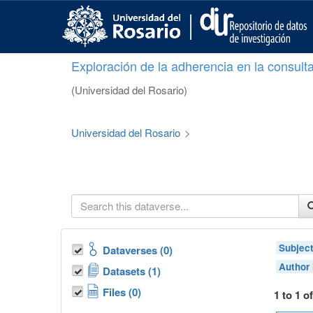
S
k
i
p
Exploración de la adherencia en la consult
t
o
(Universidad del Rosario)
m
a
i
Universidad del Rosario
>
n
c
o
n
t
e
n
t
Subjec
Dataverses (0)
Author
Datasets (1)
Files (0)
1 to 1 o