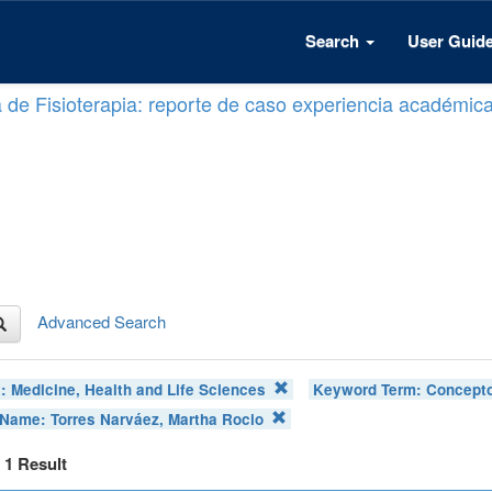
Search
User Guid
a de Fisioterapia: reporte de caso experiencia académic
Advanced Search
t:
Medicine, Health and Life Sciences
Keyword Term:
Concepto
 Name:
Torres Narváez, Martha Rocio
f 1 Result