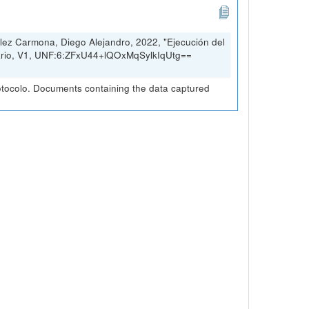
ez Carmona, Diego Alejandro, 2022, "Ejecución del
sario, V1, UNF:6:ZFxU44+lQOxMqSylkIqUtg==
otocolo. Documents containing the data captured