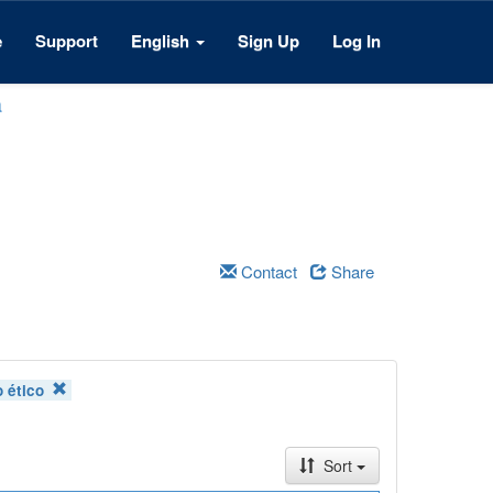
e
Support
English
Sign Up
Log In
a
Contact
Share
 ético
Sort