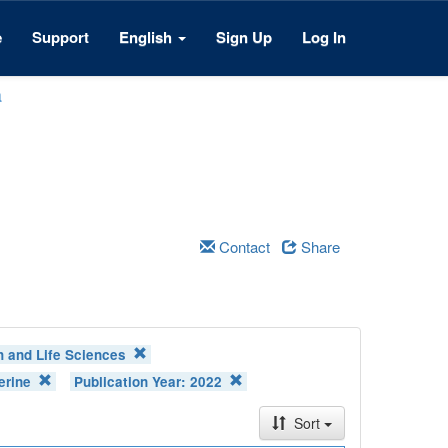
e
Support
English
Sign Up
Log In
a
Contact
Share
h and Life Sciences
erine
Publication Year:
2022
Sort