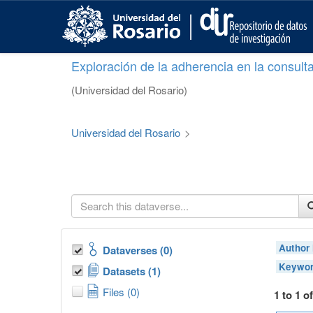
S
k
i
p
Exploración de la adherencia en la consult
t
o
(Universidad del Rosario)
m
a
i
Universidad del Rosario
>
n
c
o
n
t
e
n
t
Author
Dataverses (0)
Keywor
Datasets (1)
Files (0)
1 to 1 o