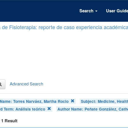
Search
User Guid
a de Fisioterapia: reporte de caso experiencia académic
Advanced Search
 Name:
Torres Narváez, Martha Rocio
Subject:
Medicine, Healt
d Term:
Análisis teórico
Author Name:
Peñate González, Cath
f 1 Result