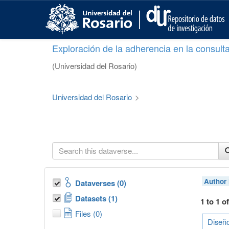
S
k
i
p
Exploración de la adherencia en la consult
t
o
(Universidad del Rosario)
m
a
i
Universidad del Rosario
>
n
c
o
n
t
e
n
t
Author
Dataverses (0)
Datasets (1)
1 to 1 o
Files (0)
Diseño