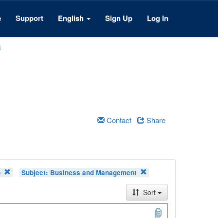
e
Support
English
Sign Up
Log In
a
Contact
Share
o
Subject:
Business and Management
Sort