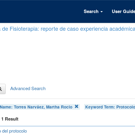
Search
User Guid
a de Fisioterapia: reporte de caso experiencia académic
Advanced Search
 Name:
Torres Narváez, Martha Rocio
Keyword Term:
Protocol
f 1 Result
 del protocolo