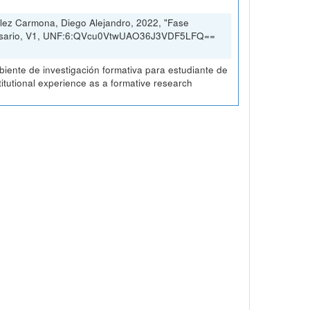
lez Carmona, Diego Alejandro, 2022, "Fase
 Rosario, V1, UNF:6:QVcu0VtwUAO36J3VDF5LFQ==
ambiente de investigación formativa para estudiante de
stitutional experience as a formative research