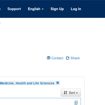
e
Support
English
Sign Up
Log In
a
Contact
Share
:
Medicine, Health and Life Sciences
Sort