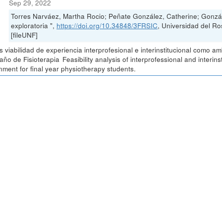
Sep 29, 2022
Torres Narváez, Martha Rocio; Peñate González, Catherine; Gonzá
exploratoria ",
https://doi.org/10.34848/3FRSIC
, Universidad del
[fileUNF]
is viabilidad de experiencia interprofesional e interinstitucional como 
 año de Fisioterapia Feasibility analysis of interprofessional and interin
nment for final year physiotherapy students.