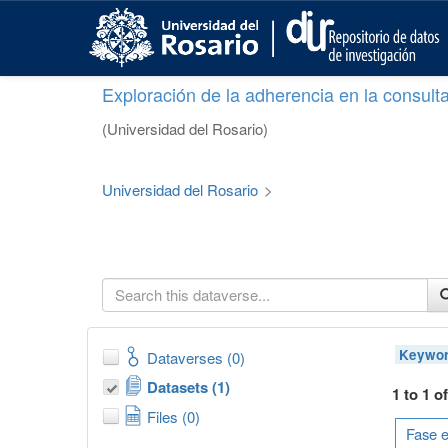
S
k
i
p
Exploración de la adherencia en la consult
t
o
(Universidad del Rosario)
m
a
i
Universidad del Rosario
>
n
c
o
n
t
e
n
t
Keywor
Dataverses (0)
Datasets (1)
1 to 1 o
Files (0)
Fase e