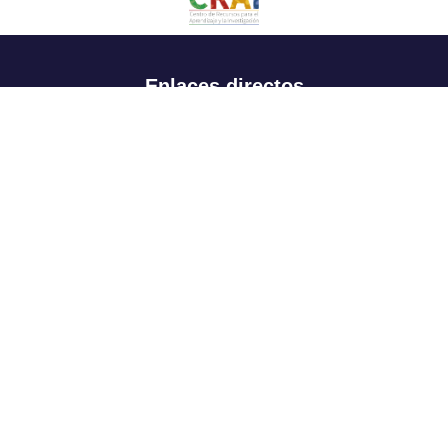
Enlaces directos
Aspirantes
Familia
Estudiantes
Profesores
Egresados
Portafolio de becas, descuentos y apoyo financiero
Casa UR
CRAI
Sedes
Revista Nova et Vetera
Directorio institucional
Manual de marca