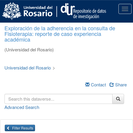
S
k
T
i
o
p
g
Exploración de la adherencia en la consulta de
t
g
Fisioterapia: reporte de caso experiencia
o
l
académica
m
e
a
n
(Universidad del Rosario)
i
a
n
v
c
i
Universidad del Rosario
>
o
g
n
a
t
Contact
Share
t
e
i
n
o
t
n
Advanced Search
Filter Results