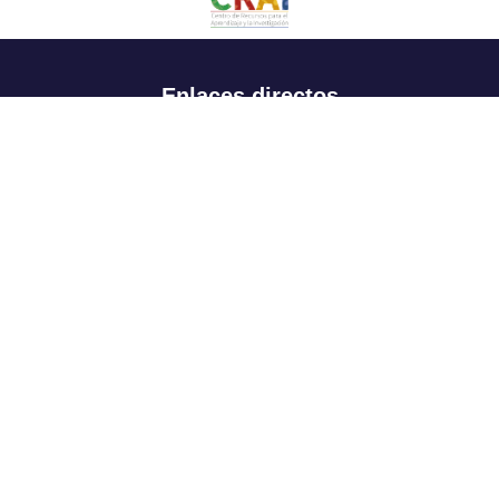
Enlaces directos
Aspirantes
Familia
Estudiantes
Profesores
Egresados
Portafolio de becas, descuentos y apoyo financiero
Casa UR
CRAI
Sedes
Revista Nova et Vetera
Directorio institucional
Manual de marca