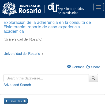
S
k
T
i
o
p
g
Exploración de la adherencia en la consulta de
t
g
Fisioterapia: reporte de caso experiencia
o
l
académica
m
e
a
n
(Universidad del Rosario)
i
a
n
v
c
i
Universidad del Rosario
>
o
g
n
a
t
Contact
Share
t
e
i
n
o
t
n
Advanced Search
Filter Results