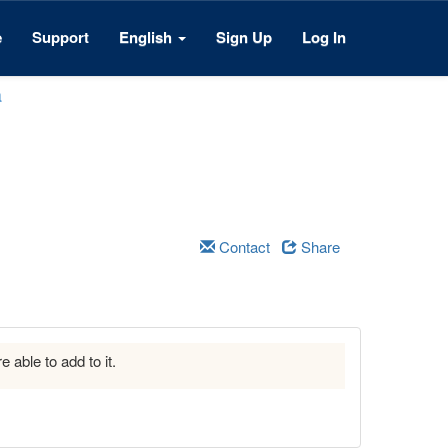
e
Support
English
Sign Up
Log In
a
Contact
Share
e able to add to it.