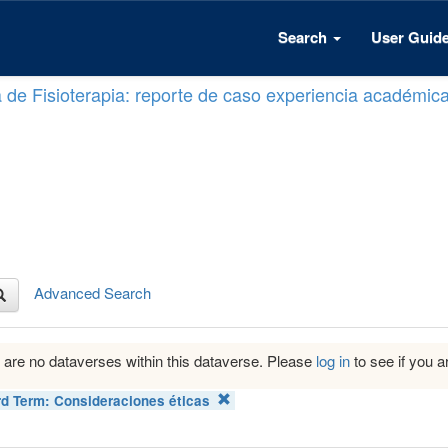
Search
User Guid
a de Fisioterapia: reporte de caso experiencia académic
Advanced Search
 are no dataverses within this dataverse. Please
log in
to see if you ar
d Term:
Consideraciones éticas