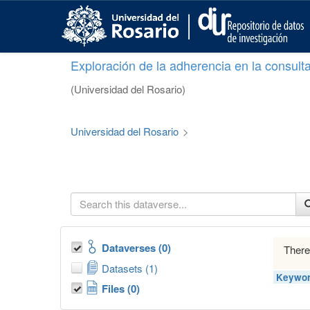
S
k
i
p
Exploración de la adherencia en la consult
t
o
(Universidad del Rosario)
m
a
i
Universidad del Rosario
>
n
c
o
n
t
e
n
t
Dataverses (0)
There
Datasets (1)
Keywor
Files (0)