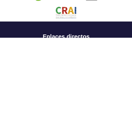
Enlaces directos
Aspirantes
Familia
Estudiantes
Profesores
Egresados
Portafolio de becas, descuentos y apoyo financiero
Casa UR
CRAI
Sedes
Revista Nova et Vetera
Directorio institucional