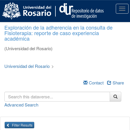
S
k
T
i
o
p
g
Exploración de la adherencia en la consulta de
t
g
Fisioterapia: reporte de caso experiencia
o
l
académica
m
e
a
n
(Universidad del Rosario)
i
a
n
v
c
i
Universidad del Rosario
>
o
g
n
a
t
Contact
Share
t
e
i
n
o
t
n
Advanced Search
Filter Results