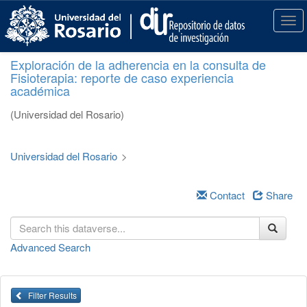
S
k
T
i
o
p
g
Exploración de la adherencia en la consulta de
t
g
Fisioterapia: reporte de caso experiencia
o
l
académica
m
e
a
n
(Universidad del Rosario)
i
a
n
v
c
i
Universidad del Rosario
>
o
g
n
a
t
Contact
Share
t
e
i
n
o
t
n
Advanced Search
Filter Results