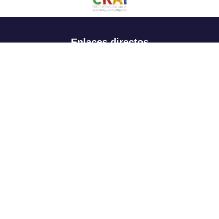
Enlaces directos
Aspirantes
Familia
Estudiantes
Profesores
Egresados
Portafolio de becas, descuentos y apoyo financiero
Casa UR
CRAI
Sedes
Revista Nova et Vetera
Directorio institucional
Manual de marca