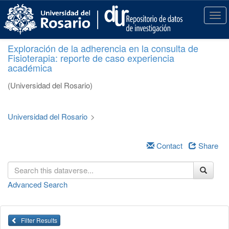
S
k
T
i
o
p
g
Exploración de la adherencia en la consulta de
t
g
Fisioterapia: reporte de caso experiencia
o
l
académica
m
e
a
n
(Universidad del Rosario)
i
a
n
v
c
i
Universidad del Rosario
>
o
g
n
a
t
Contact
Share
t
e
i
n
o
t
n
Advanced Search
Filter Results