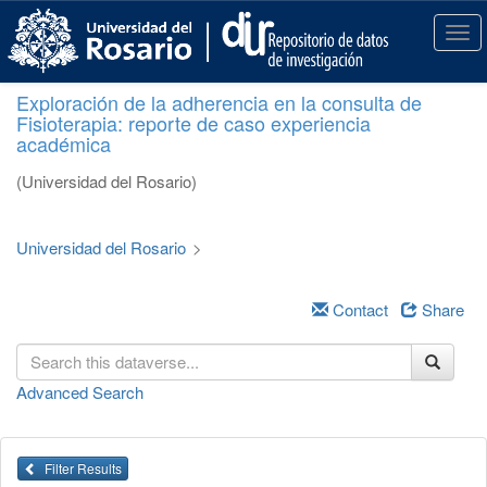
S
k
T
i
o
p
g
Exploración de la adherencia en la consulta de
t
g
Fisioterapia: reporte de caso experiencia
o
l
académica
m
e
a
n
(Universidad del Rosario)
i
a
n
v
c
i
Universidad del Rosario
>
o
g
n
a
t
Contact
Share
t
e
i
n
o
t
n
Advanced Search
Filter Results