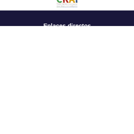
Enlaces directos
Aspirantes
Familia
Estudiantes
Profesores
Egresados
Portafolio de becas, descuentos y apoyo financiero
Casa UR
CRAI
Sedes
Revista Nova et Vetera
Directorio institucional
Manual de marca