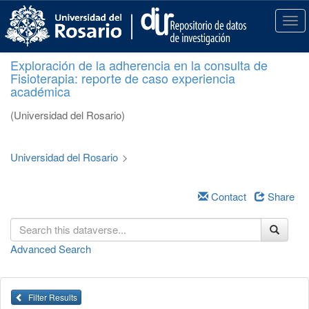
S
k
T
i
o
p
g
Exploración de la adherencia en la consulta de
t
g
Fisioterapia: reporte de caso experiencia
o
l
académica
m
e
a
n
(Universidad del Rosario)
i
a
n
v
c
i
Universidad del Rosario
>
o
g
n
a
t
Contact
Share
t
e
i
n
o
t
n
Advanced Search
Filter Results