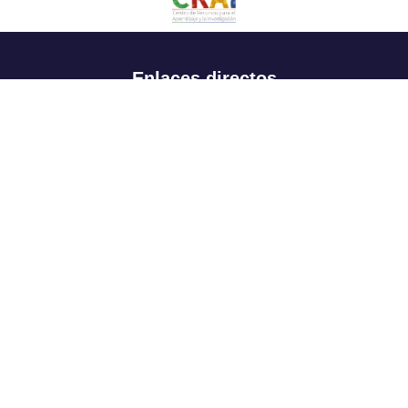
Enlaces directos
Aspirantes
Familia
Estudiantes
Profesores
Egresados
Portafolio de becas, descuentos y apoyo financiero
Casa UR
CRAI
Sedes
Revista Nova et Vetera
Directorio institucional
Manual de marca