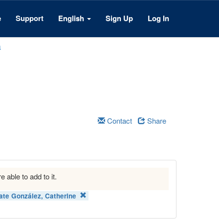
e
Support
English
Sign Up
Log In
a
Contact
Share
e able to add to it.
ate González, Catherine