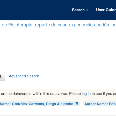
Search
User Guid
a de Fisioterapia: reporte de caso experiencia académic
Advanced Search
 are no dataverses within this dataverse. Please
log in
to see if you ar
 Name:
González Carmona, Diego Alejandro
Author Name:
Peñ