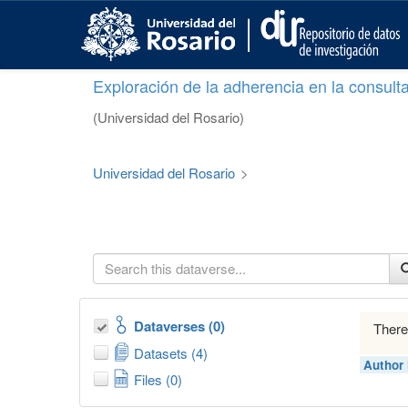
S
k
i
p
Exploración de la adherencia en la consult
t
o
(Universidad del Rosario)
m
a
i
Universidad del Rosario
>
n
c
o
n
t
e
n
t
Dataverses (0)
There
Datasets (4)
Author
Files (0)