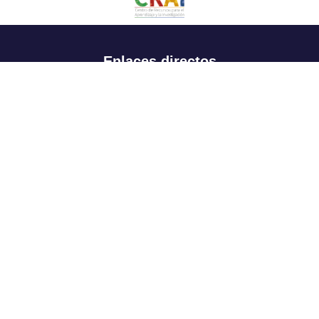
Enlaces directos
Aspirantes
Familia
Estudiantes
Profesores
Egresados
Portafolio de becas, descuentos y apoyo financiero
Casa UR
CRAI
Sedes
Revista Nova et Vetera
Directorio institucional
Manual de marca