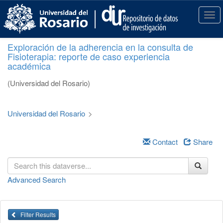
S
k
T
i
o
p
g
Exploración de la adherencia en la consulta de
t
g
Fisioterapia: reporte de caso experiencia
o
l
académica
m
e
a
n
(Universidad del Rosario)
i
a
n
v
c
i
Universidad del Rosario
>
o
g
n
a
t
Contact
Share
t
e
i
n
o
t
n
Advanced Search
Filter Results