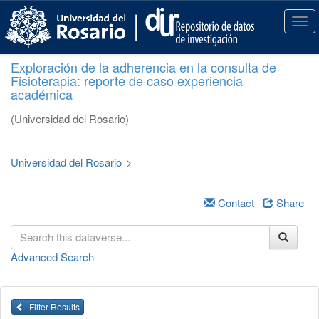
S
k
T
i
o
p
g
Exploración de la adherencia en la consulta de
t
g
Fisioterapia: reporte de caso experiencia
o
l
académica
m
e
a
n
(Universidad del Rosario)
i
a
n
v
c
i
Universidad del Rosario
>
o
g
n
a
t
Contact
Share
t
e
i
n
o
t
n
Advanced Search
Filter Results