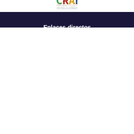
Enlaces directos
Aspirantes
Familia
Estudiantes
Profesores
Egresados
Portafolio de becas, descuentos y apoyo financiero
Casa UR
CRAI
Sedes
Revista Nova et Vetera
Directorio institucional
Manual de marca