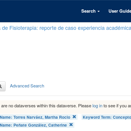
Search
User Guid
a de Fisioterapia: reporte de caso experiencia académic
Advanced Search
 are no dataverses within this dataverse. Please
log in
to see if you ar
 Name:
Torres Narváez, Martha Rocio
Keyword Term:
Concepto
 Name:
Peñate González, Catherine