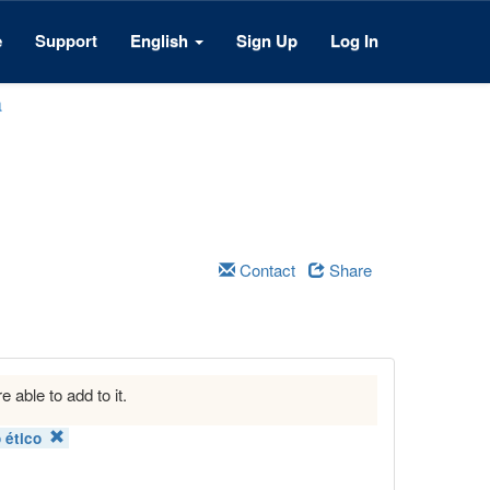
e
Support
English
Sign Up
Log In
a
Contact
Share
e able to add to it.
 ético