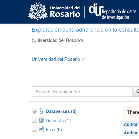
S
k
i
p
Exploración de la adherencia en la consult
t
o
(Universidad del Rosario)
m
a
i
Universidad del Rosario
>
n
c
o
n
t
e
n
t
Dataverses (0)
There
Datasets (1)
Author
Files (0)
Author