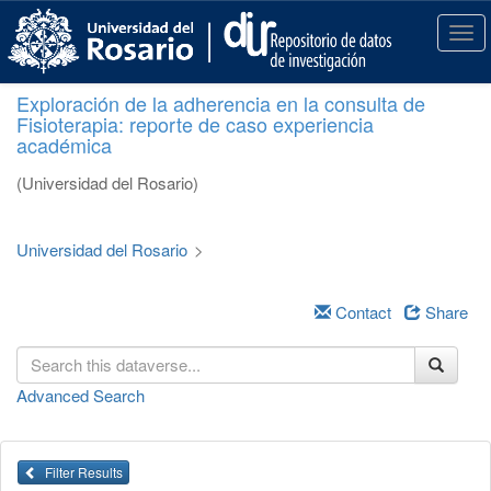
S
k
T
i
o
p
g
Exploración de la adherencia en la consulta de
t
g
Fisioterapia: reporte de caso experiencia
o
l
académica
m
e
a
n
(Universidad del Rosario)
i
a
n
v
c
i
Universidad del Rosario
>
o
g
n
a
t
Contact
Share
t
e
i
n
o
t
n
Advanced Search
Filter Results