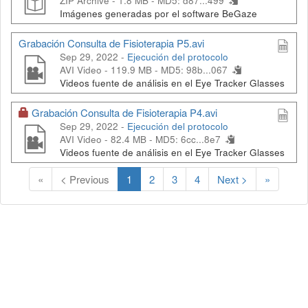
ZIP Archive - 1.8 MB -
MD5: d87...499
Imágenes generadas por el software BeGaze
Grabación Consulta de Fisioterapia P5.avi
Sep 29, 2022 -
Ejecución del protocolo
AVI Video - 119.9 MB -
MD5: 98b...067
Videos fuente de análisis en el Eye Tracker Glasses
Grabación Consulta de Fisioterapia P4.avi
Sep 29, 2022 -
Ejecución del protocolo
AVI Video - 82.4 MB -
MD5: 6cc...8e7
Videos fuente de análisis en el Eye Tracker Glasses
(
«
< Previous
1
2
3
4
Next >
»
C
u
r
r
e
n
t
)