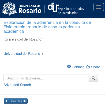
S
k
T
i
o
p
g
Exploración de la adherencia en la consulta de
t
g
Fisioterapia: reporte de caso experiencia
o
l
académica
m
e
a
n
(Universidad del Rosario)
i
a
n
v
c
i
Universidad del Rosario
>
o
g
n
a
t
Contact
Share
t
e
i
n
o
t
n
Advanced Search
Filter Results