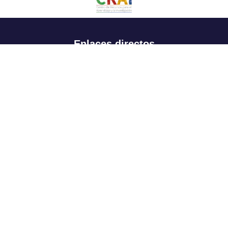
Enlaces directos
Aspirantes
Familia
Estudiantes
Profesores
Egresados
Portafolio de becas, descuentos y apoyo financiero
Casa UR
CRAI
Sedes
Revista Nova et Vetera
Directorio institucional
Manual de marca