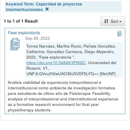
Keyword Term:
Capacidad de proyectos
interinstitucionales
1 to 1 of 1 Result
Sort
Fase exploratoria
Sep 29, 2022
Torres Narváez, Martha Rocio; Peñate González,
Catherine; González Carmona, Diego Alejandro,
2022, "Fase exploratoria ",
https://doi.org/10.34848/3FRSIC
, Universidad del
Rosario, V1,
UNF:6:QVcu0VtwUAO36J3VDF5LFQ== [fileUNF]
Análisis viabilidad de experiencia interprofesional e
interinstitucional como ambiente de investigación formativa
para estudiante de último año de Fisioterapia Feasibility
analysis of interprofessional and interinstitutional experience
as a formative research environment for final year
physiotherapy students.