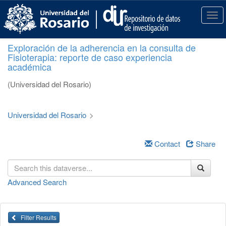
S
k
T
i
o
p
g
Exploración de la adherencia en la consulta de
t
g
Fisioterapia: reporte de caso experiencia
o
l
académica
m
e
a
n
(Universidad del Rosario)
i
a
n
v
c
i
Universidad del Rosario
>
o
g
n
a
t
Contact
Share
t
e
i
n
o
t
n
Advanced Search
Filter Results