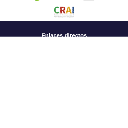
Enlaces directos
Aspirantes
Familia
Estudiantes
Profesores
Egresados
Portafolio de becas, descuentos y apoyo financiero
Casa UR
CRAI
Sedes
Revista Nova et Vetera
Directorio institucional