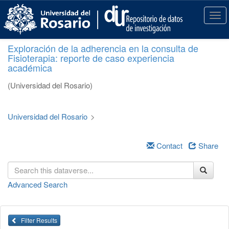
S
k
T
i
o
p
g
Exploración de la adherencia en la consulta de
t
g
Fisioterapia: reporte de caso experiencia
o
l
académica
m
e
a
n
(Universidad del Rosario)
i
a
n
v
c
i
Universidad del Rosario
>
o
g
n
a
t
Contact
Share
t
e
i
n
o
t
n
Advanced Search
Filter Results