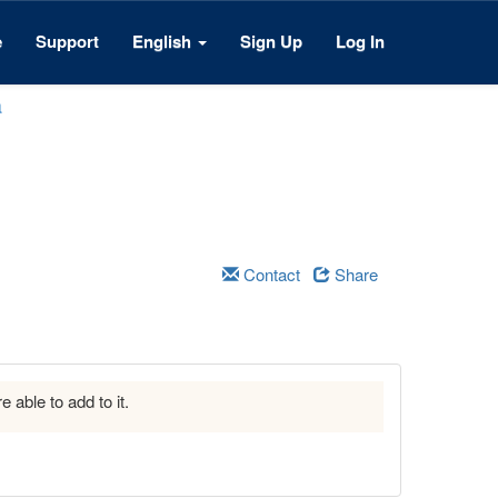
e
Support
English
Sign Up
Log In
a
Contact
Share
e able to add to it.