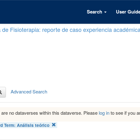
Search
User Guid
a de Fisioterapia: reporte de caso experiencia académic
Advanced Search
 are no dataverses within this dataverse. Please
log in
to see if you ar
d Term:
Análisis teórico