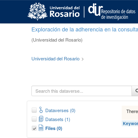
S
k
i
p
Exploración de la adherencia en la consult
t
o
(Universidad del Rosario)
m
a
i
Universidad del Rosario
>
n
c
o
n
t
e
n
t
Dataverses (0)
There
Datasets (1)
Keywor
Files (0)